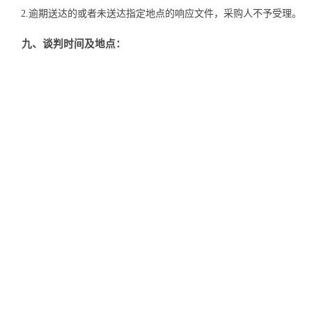
2
.
逾期送达的或者未送达指定地点的响应文件，采购人不予受理。
九、谈判时间及地点：
1
.
谈判时间：
2026年
5
月
12
日
9
时
30
分
整截止后为谈判小组与谈判供应
2
.
谈判地点：
南宁市青秀区葛村路
18号9栋（黄色办公楼）5层
评标
判，逾期到达的供应商，采购人有权取消谈判资格。
十、
网上公告媒体查询：
广西阳光采购服务平台（
https://www.gxygcg.com）、广西众鑫工程
十一、联系方式：
1
.
采购人名称：南宁市房屋市场发展中心
地址：南宁市青秀区园湖路
35号
联系人：
李工