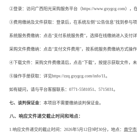
②登录：访问广西阳光采购服务平台（https://www.gxygcg.com）
，
③费用缴纳及文件获取：登录后，在系统左侧“公告信息”找到参与项
系统服务费缴纳：点击
“支付系统服务费”，
选择
在线缴纳进入支付详
采购文件费缴纳：点击
“支付文件费用”，按系统服务费缴纳方式操
④下载文件：采购文件费缴清后，点击“下载”，按提示获取文件，
⑤操作手册获取：详见https://zzq.gxygcg.com/info/11。
如有疑问，请与平台客服联系：
0771-5581051、5715031。
七、谈判保证金
：
本项目不需要缴纳谈判保证金。
八、
响应文件
递交截止时间和地点：
1
.
响应文件递交的截止时间
：
2026年
5
月
12
日
9
时
30
分
，地点
：
南宁市