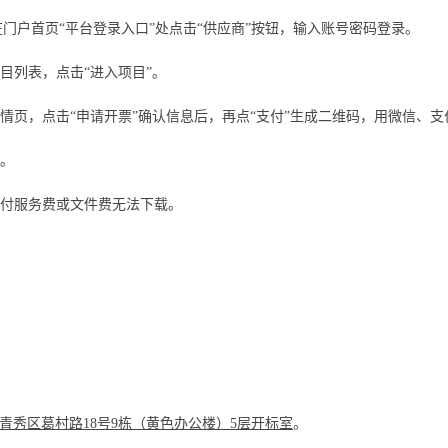
在门户首页
“平台登录入口”处点击“
供应商
”按钮，输入账号密码登录。
目列表，点击“进入项目”。
情页，点击
“申请开票”确认信息后，再点“支付”生成二维码，用微信、
作。
未付服务费或文件费无法下载。
青秀区葛村路
18号9栋（黄色办公楼）5层开标室
。