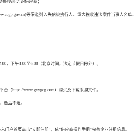
购服务能力的供应商
；
中国政府采购网(www.ccgp.gov.cn)等渠道列入失信被执行人、重大税收违
；
2
:
00，下午3
:
00至6
:
00（北京时间，法定节假日除外）。
平台（
https://www.gxygcg.com）
购买及下载采购文件。
元，缴后不退。
），进入门户首页点击“立即注册”，依“
供应商
操作手册
”完善企业注册信息。