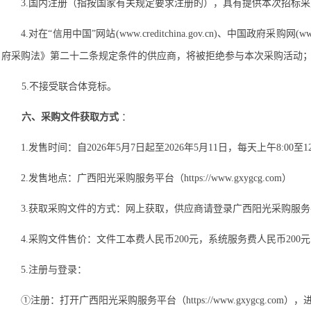
3
.
国内注册（指按国家有关规定要求注册的），具有提供本次招标采
4
.
对在
“信用中国”网站(www.creditchina.gov.cn)、
府采购法》第二十二条规定条件的供应商，将被拒绝参与本次采购活动
5
.
不接受联合体竞标
。
六、采购文件获取方式
：
1.发售
时间：自
2026
年
5
月
7
日起至
2026
年
5
月
11
日，每天上午
8
:
0
0至1
2.发售
地点：
广西阳光采购服务平台（
https://www.gxygcg.com）
3.获取采购文件的
方式：网上获取，
供应商
请登录
广西阳光采购服务
4.采购文件
售价：
文件工本费人民币
200元
，系统服务费人民币
200
5.
注册与登录：
①注册：打开广西阳光采购服务平台（https://www.gxygcg.com